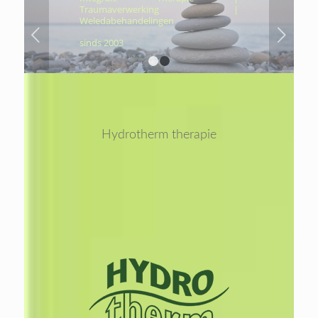
Traumaverwerking |
Weledabehandelingen
Volgende
sinds 2003
1
2
Hydrotherm therapie
Lees
meer