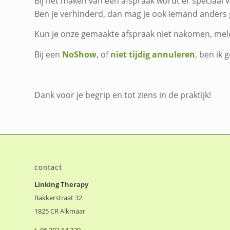
Bij het maken van een afspraak wordt er speciaal v
Ben je verhinderd, dan mag je ook iemand anders 
Kun je onze gemaakte afspraak niet nakomen, mel
Bij een
NoShow
, of
niet tijdig annuleren
, ben ik
Dank voor je begrip en tot ziens in de praktijk!
contact
Linking Therapy
Bakkerstraat 32
1825 CR Alkmaar
t. 06 202 64 220