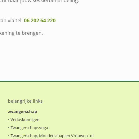
icht naar jouw sessie/behandeling.
kan via tel.
06 202 64 220
.
kening te brengen.
belangrijke links
zwangerschap
•
Verloskundigen
•
Zwangerschapsyoga
•
Zwangerschap, Moederschap en Vrouwen- of