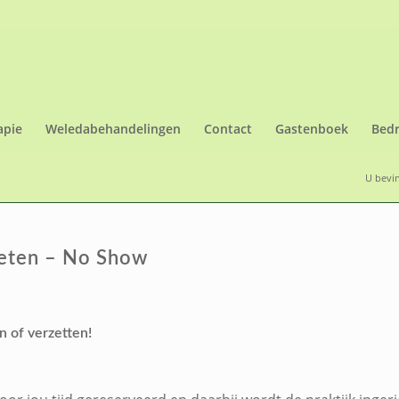
apie
Weledabehandelingen
Contact
Gastenboek
Bedr
U bevin
geten – No Show
n of verzetten!