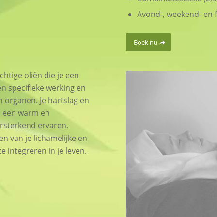
Avond-, weekend- en 
Boek nu
tige oliën die je een
en specifieke werking en
 organen. Je hartslag en
t een warm en
ersterkend ervaren.
n van je lichamelijke en
e integreren in je leven.