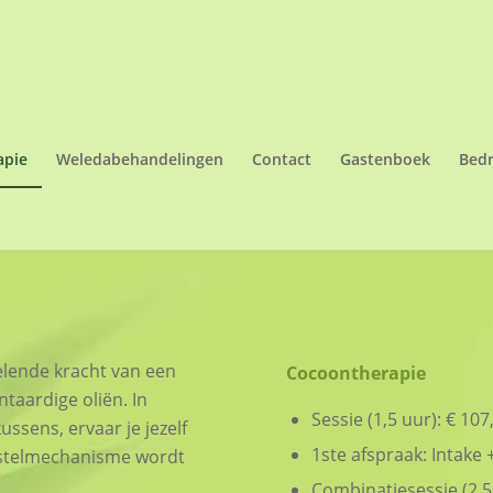
apie
Weledabehandelingen
Contact
Gastenboek
Bedr
elende kracht van een
Cocoontherapie
taardige oliën. In
Sessie (1,5 uur): € 107,
sens, ervaar je jezelf
1ste afspraak: Intake +
erstelmechanisme wordt
Combinatiesessie (2,5