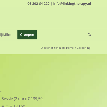
06 202 64 220 | info@linkingtherapy.nl
ijfsfilm
Groepen
U bevindt zich hier:
Home
/
Cocooning
-
 Sessie (2 uur): € 139,50
 uur): € 180,50