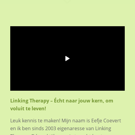
Linking Therapy – Écht naar jouw kern, om
voluit te leven!
Leuk kennis te maken! Mijn naam is Eefje Coevert
en ik ben sinds 2003 eigenaresse van Linking