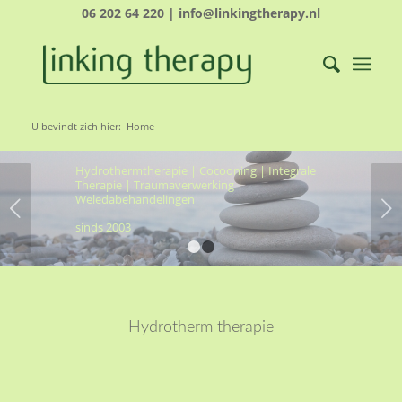
06 202 64 220 | info@linkingtherapy.nl
LINKING THERAPY- ÉCHT
NAAR JOUW KERN, OM
U bevindt zich hier:
Home
VOLUIT TE LEVEN
Hydrothermtherapie | Cocooning | Integrale
Therapie | Traumaverwerking |
Weledabehandelingen
Volgende
sinds 2003
1
2
Hydrotherm therapie