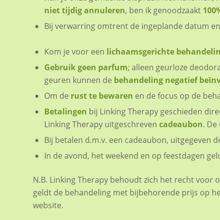
niet tijdig annuleren
, ben ik genoodzaakt
100%
Bij verwarring omtrent de ingeplande datum en 
Kom je voor een
lichaamsgerichte behandeli
Gebruik geen parfum
; alleen geurloze deodor
geuren kunnen de
behandeling negatief beïn
Om de
rust te bewaren
en de focus op de beha
Betalingen
bij Linking Therapy geschieden dire
Linking Therapy uitgeschreven
cadeaubon
. De
Bij betalen d.m.v. een cadeaubon, uitgegeven d
In de avond, het weekend en op feestdagen gel
N.B. Linking Therapy behoudt zich het recht voor 
geldt de behandeling met bijbehorende prijs op h
website.