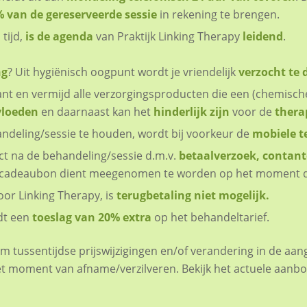
 van de gereserveerde sessie
in rekening te brengen.
tijd,
is de agenda
van Praktijk Linking Therapy
leidend
.
ng
? Uit hygiënisch oogpunt wordt je vriendelijk
verzocht te
ant en vermijd alle verzorgingsproducten die een (chemisc
vloeden
en daarnaast kan het
hinderlijk zijn
voor de
thera
ndeling/sessie te houden, wordt bij voorkeur de
mobiele t
ct na de behandeling/sessie d.m.v.
betaalverzoek,
contant
 cadeaubon dient meegenomen te worden op het moment dat 
oor Linking Therapy, is
terugbetaling niet mogelijk.
dt een
toeslag van 20% extra
op het behandeltarief.
om tussentijdse prijswijzigingen en/of verandering in de a
et moment van afname/verzilveren. Bekijk het actuele aanb