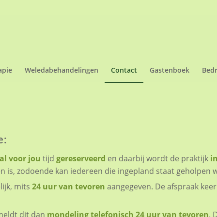
apie
Weledabehandelingen
Contact
Gastenboek
Bedr
e:
al
voor jou
tijd
gereserveerd
en daarbij wordt de praktijk
i
en is, zodoende kan iedereen die ingepland staat geholpen 
ijk, mits
24 uur van tevoren
aangegeven. De afspraak keer o
meldt dit dan
mondeling telefonisch 24 uur van tevoren
. 