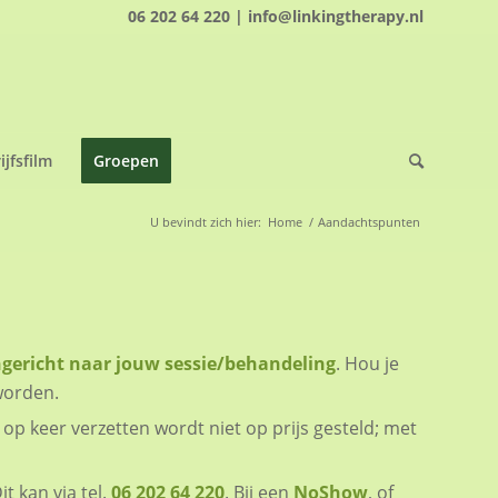
06 202 64 220 | info@linkingtherapy.nl
ijfsfilm
Groepen
U bevindt zich hier:
Home
/
Aandachtspunten
ngericht naar jouw sessie/behandeling
. Hou je
worden.
p keer verzetten wordt niet op prijs gesteld; met
Dit kan via tel.
06 202 64 220
. Bij een
NoShow
, of