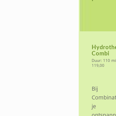
Hydroth
Combi
Duur: 110 min
119,00
Bij 
Combinat
je he
ontspann