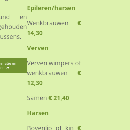
Epileren/harsen
eund en
Wenkbrauwen
€
ehouden
14,30
kussens.
Verven
Verven wimpers of
rmatie en
ken
wenkbrauwen
€
12,30
Samen
€ 21,40
Harsen
Bovenlip of kin
€