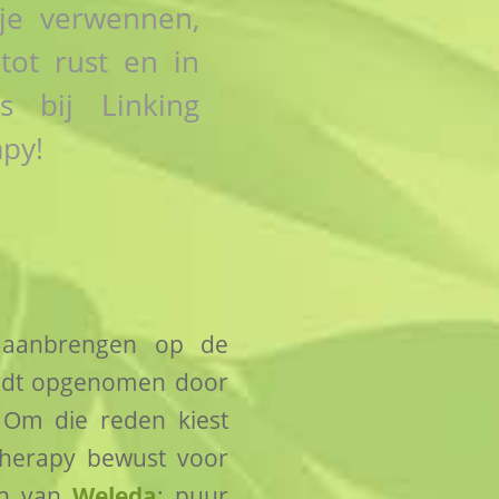
 je verwennen,
tot rust en in
ns bij Linking
py!
aanbrengen op de
rdt opgenomen door
 Om die reden kiest
Therapy bewust voor
en van
Weleda
: puur