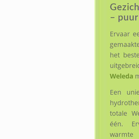
Gezich
– puur
Ervaar e
gemaakt
het best
uitgebre
Weleda
m
Een uni
hydroth
totale W
één. Er
warmte