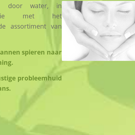
n door water, in
natie met het
ide assortiment van
annen spieren naar
ning.
stige probleemhuid
ans.