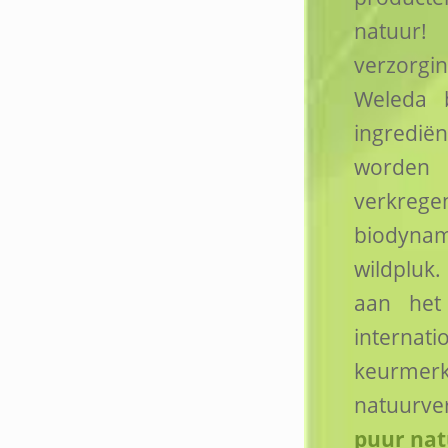
nat
verzorg
Weleda b
ingrediën
worden
verkregen
biodynam
wildpluk.
aan het
intern
keur
natuurve
puur nat