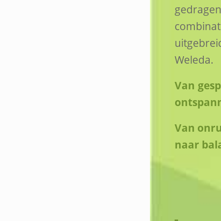
gedrage
combi
uitgebre
Weleda.
Van gesp
ontspan
Van onru
naar bal