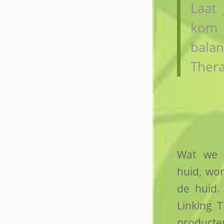
Laat
kom 
bala
Thera
Wat we 
huid, wo
de huid.
Linking 
product