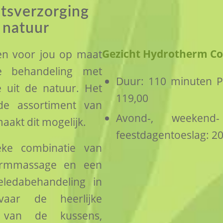
tsverzorging
 natuur
Gezicht Hydrotherm C
en voor jou op maat
e behandeling met
Duur: 110 minuten Pr
e uit de natuur. Het
119,00
ide assortiment van
Avond-, weekend
aakt dit mogelijk.
feestdagentoeslag: 2
eke combinatie van
ermmassage en een
eledabehandeling in
vaar de heerlijke
 van de kussens,