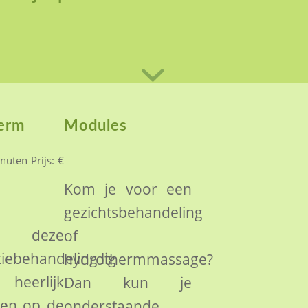
erm
Modules
uten Prijs: €
Kom je voor een
gezichtsbehandeling
deze
of
iebehandeling lig
hydrothermmassage?
erlijk
Dan kun je
en op de
onderstaande