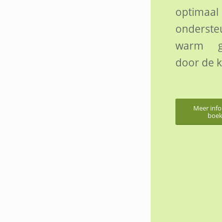
optimaal
onderst
warm g
door de 
Meer info
boe