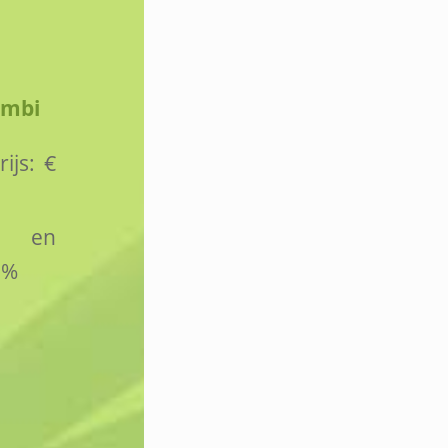
ombi
ijs: €
- en
0%