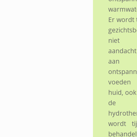
warmwate
Er wordt 
gezichts
niet 
aandacht
aan re
ontspa
voeden
huid, ook
de
hydrothe
wordt ti
behandel