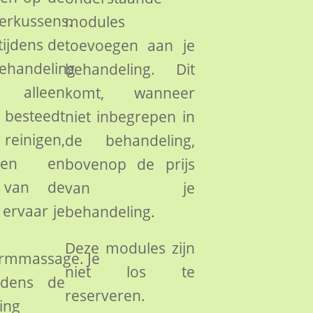
rkussens.
modules
tijdens de
toevoegen aan je
behandeling
behandeling. Dit
alleen
komt, wanneer
 besteedt
niet inbegrepen in
inigen,
de behandeling,
nnen en
bovenop de prijs
 van de
van je
 ervaar je
behandeling.
Deze modules zijn
rmmassage. Je
niet los te
jdens de
reserveren.
ing