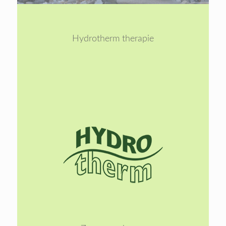
1
2
Hydrotherm therapie
Lees
meer