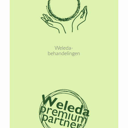
Lees
meer
Weleda-
behandelingen
Lees
meer