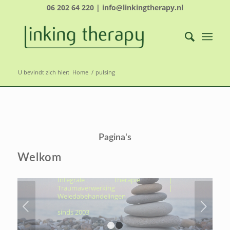
06 202 64 220 | info@linkingtherapy.nl
U bevindt zich hier:
Home
/
pulsing
LINKING THERAPY-
ÉCHT NAAR JOUW
Pagina's
KERN, OM VOLUIT TE
LEVEN
Welkom
Hydrothermtherapie | Cocooning |
Integrale Therapie |
Traumaverwerking |
Weledabehandelingen
Volgende
sinds 2003