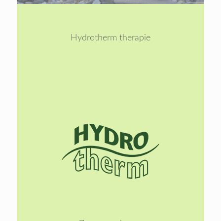
1
2
Hydrotherm therapie
Lees
meer