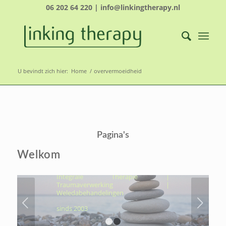
06 202 64 220 | info@linkingtherapy.nl
U bevindt zich hier:
Home
/
oververmoeidheid
LINKING THERAPY-
ÉCHT NAAR JOUW
Pagina's
KERN, OM VOLUIT TE
LEVEN
Welkom
Hydrothermtherapie | Cocooning |
Integrale Therapie |
Traumaverwerking |
Weledabehandelingen
Volgende
sinds 2003