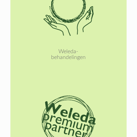
Lees
meer
Weleda-
behandelingen
Lees
meer