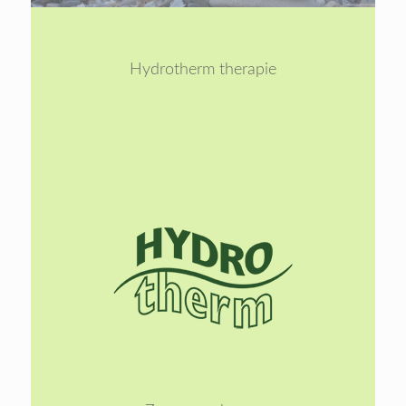
1
2
Hydrotherm therapie
Lees
meer