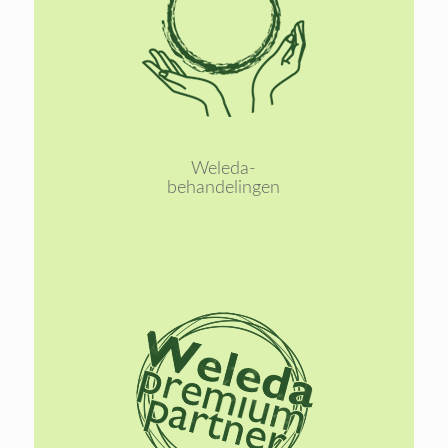
Lees
meer
Weleda-
behandelingen
Lees
meer