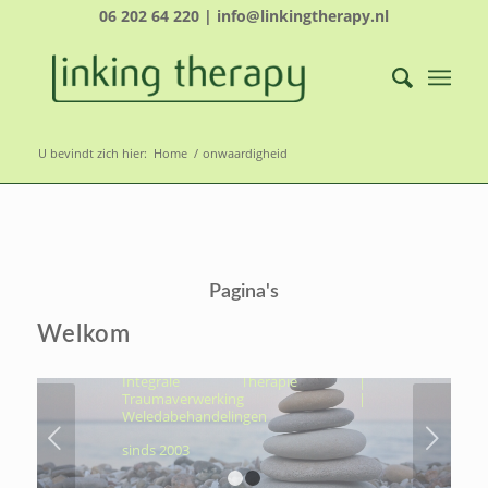
06 202 64 220 | info@linkingtherapy.nl
U bevindt zich hier:
Home
/
onwaardigheid
LINKING THERAPY-
ÉCHT NAAR JOUW
Pagina's
KERN, OM VOLUIT TE
LEVEN
Welkom
Hydrothermtherapie | Cocooning |
Integrale Therapie |
Traumaverwerking |
Weledabehandelingen
Volgende
sinds 2003