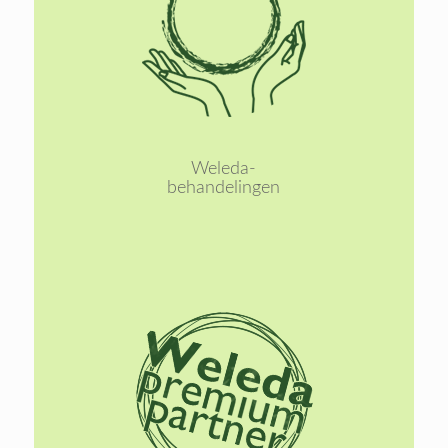
Lees
meer
Weleda-
behandelingen
Lees
meer