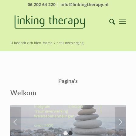
06 202 64 220 | info@linkingtherapy.nl
U bevindt zich hier:
Home
/
natuurverzorging
LINKING THERAPY-
ÉCHT NAAR JOUW
Pagina's
KERN, OM VOLUIT TE
LEVEN
Welkom
Hydrothermtherapie | Cocooning |
Integrale Therapie |
Traumaverwerking |
Weledabehandelingen
Volgende
sinds 2003