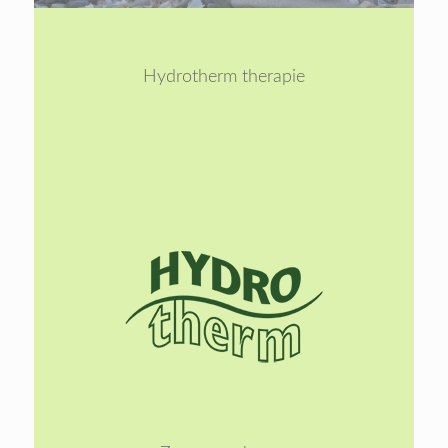
1
2
Hydrotherm therapie
Lees
meer