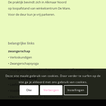
De praktijk bevindt zich in Alkmaar Noord
op loopafstand van winkelcentrum De Mare.
Voor de deur kun je vrij parkeren.
belangrijke links
zwangerschap
•
Verloskundigen
•
Zwangerschapsyoga
•
Zwangerschap, Moederschap en Vrouwen- of Levensvragen
Deze site maakt gebruik van cookies. Door verder te surfen op de
voeding en leefstijl
site ga je akkoord met ons gebruik van cookies.
•
Leefstijl- en Voedingsadvies en Oncologie
Oke
Verbergen
Instellingen
•
Voedings- en Gewichtsconsulente
•
Electro-acupunctuur en bioresonantie
•
PUUR osteopathie