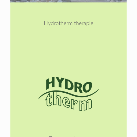
1
2
Hydrotherm therapie
Lees
meer