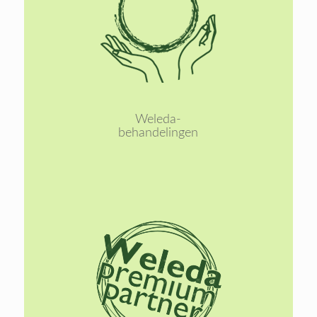
Lees
meer
Weleda-
behandelingen
Lees
meer