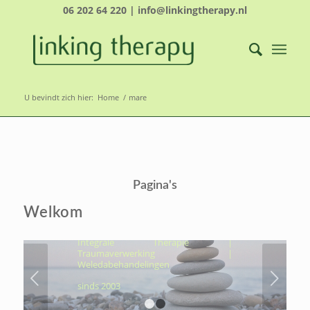
06 202 64 220 | info@linkingtherapy.nl
U bevindt zich hier:
Home
/
mare
LINKING THERAPY-
ÉCHT NAAR JOUW
Pagina's
KERN, OM VOLUIT TE
LEVEN
Welkom
Hydrothermtherapie | Cocooning |
Integrale Therapie |
Traumaverwerking |
Weledabehandelingen
Volgende
sinds 2003