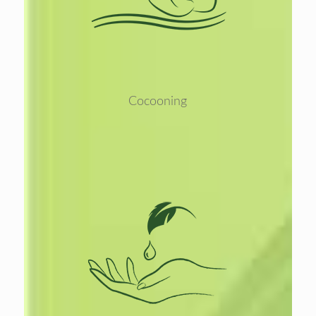
meer
Cocooning
Lees
meer