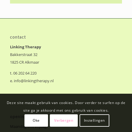
openingstijden
Maandag t/m vrijdag:
8.30 uur – 18.00 uur
Alle behandelingen gaan op afspraak.
De praktijk bevindt zich in Alkmaar Noord
op loopafstand van winkelcentrum De Mare.
Voor de deur kun je vrij parkeren.
Deze site maakt gebruik van cookies. Door verder te surfen op de
site ga je akkoord met ons gebruik van cookies.
Oke
Verbergen
Instellingen
belangrijke links
zwangerschap