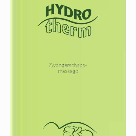
Lees
meer
Zwangerschaps-
massage
Lees