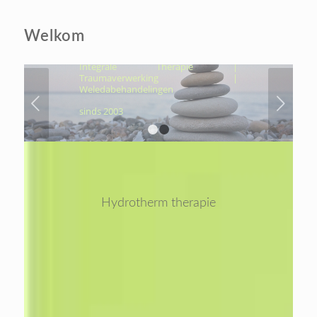
ÉCHT NAAR JOUW
KERN, OM VOLUIT TE
LEVEN
Welkom
Hydrothermtherapie | Cocooning |
Integrale Therapie |
Traumaverwerking |
Weledabehandelingen
Volgende
sinds 2003
1
2
Hydrotherm therapie