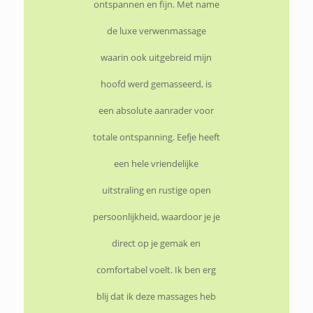
ontspannen en fijn. Met name
mij gekozen combinatie van
de luxe verwenmassage
oliën en dan ingepakt worden
waarin ook uitgebreid mijn
in warme omhullende
hoofd werd gemasseerd, is
flanellen lakens en wollen
een absolute aanrader voor
dekens. Het heeft absoluut
totale ontspanning. Eefje heeft
een helende werking, echt een
een hele vriendelijke
aanrader!
uitstraling en rustige open
persoonlijkheid, waardoor je je
Lisa
direct op je gemak en
comfortabel voelt. Ik ben erg
Naar het gastenboek
blij dat ik deze massages heb