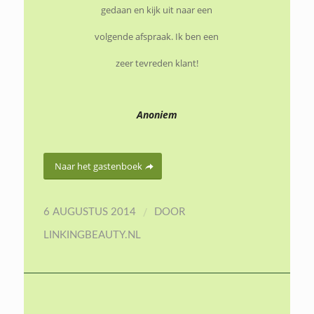
/
6 AUGUSTUS 2014
DOOR
gedaan en kijk uit naar een
LINKINGBEAUTY.NL
volgende afspraak. Ik ben een
zeer tevreden klant!
Anoniem
contact
Linking Therapy
Bakkerstraat 32
1825 CR Alkmaar
t. 06 202 64 220
e.
info@linkingtherapy.nl