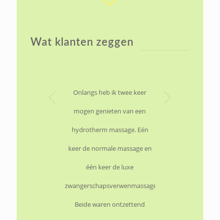
Wat klanten zeggen
Volgende
Onlangs heb ik twee keer
Na een lange stressvolle
periode was ik toe aan een
mogen genieten van een
‘reset’ en koos voor Cocooning
hydrotherm massage. Eén
keer de normale massage en
bij Eefje.
één keer de luxe
Wat een weldaad! Deze zachte
zwangerschapsverwenmassage.
manier van masseren met
Beide waren ontzettend
overvloedige, specifiek voor