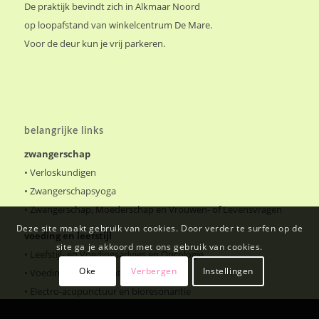
De praktijk bevindt zich in Alkmaar Noord
op loopafstand van winkelcentrum De Mare.
Voor de deur kun je vrij parkeren.
belangrijke links
zwangerschap
•
Verloskundigen
•
Zwangerschapsyoga
•
Zwangerschap, Moederschap en Vrouwen- of Levensvragen
Deze site maakt gebruik van cookies. Door verder te surfen op de
voeding en leefstijl
site ga je akkoord met ons gebruik van cookies.
•
Leefstijl- en Voedingsadvies en Oncologie
Oke
Verbergen
Instellingen
•
Voedings- en Gewichtsconsulente
•
Electro-acupunctuur en bioresonantie
•
PUUR osteopathie