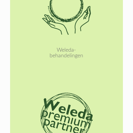
Lees
meer
Weleda-
behandelingen
Lees
meer