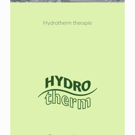
1
2
Hydrotherm therapie
Lees
meer