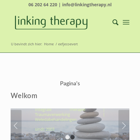
06 202 64 220 | info@linkingtherapy.nl
U bevindt zich hier:
Home
/
eefjecoevert
LINKING THERAPY-
ÉCHT NAAR JOUW
Pagina's
KERN, OM VOLUIT TE
LEVEN
Welkom
Hydrothermtherapie | Cocooning |
Integrale Therapie |
Traumaverwerking |
Weledabehandelingen
Volgende
sinds 2003