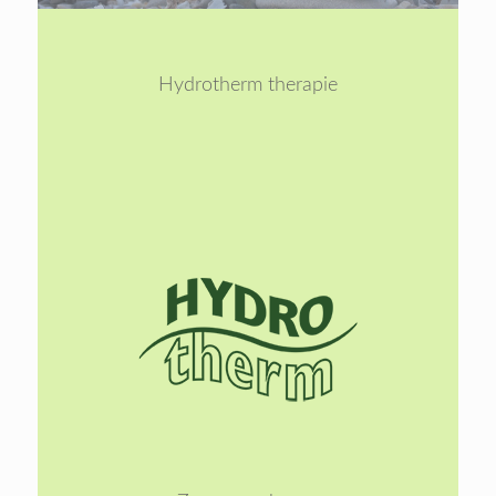
1
2
Hydrotherm therapie
Lees
meer