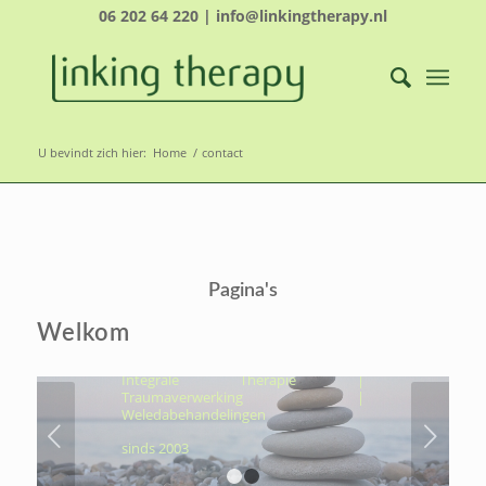
06 202 64 220 | info@linkingtherapy.nl
U bevindt zich hier:
Home
/
contact
LINKING THERAPY-
ÉCHT NAAR JOUW
Pagina's
KERN, OM VOLUIT TE
LEVEN
Welkom
Hydrothermtherapie | Cocooning |
Integrale Therapie |
Traumaverwerking |
Weledabehandelingen
Volgende
sinds 2003