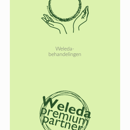
Lees
meer
Weleda-
behandelingen
Lees
meer