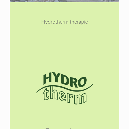
1
2
Hydrotherm therapie
Lees
meer