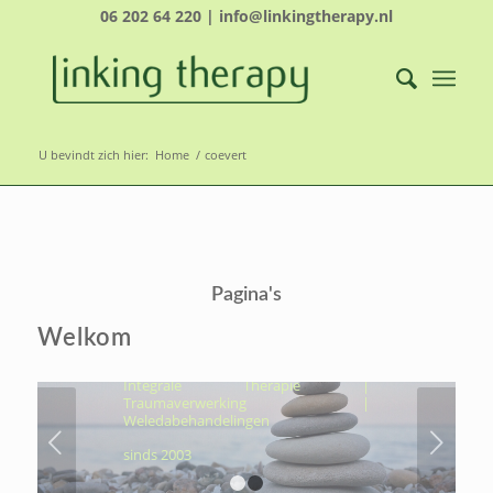
06 202 64 220 | info@linkingtherapy.nl
U bevindt zich hier:
Home
/
coevert
LINKING THERAPY-
ÉCHT NAAR JOUW
Pagina's
KERN, OM VOLUIT TE
LEVEN
Welkom
Hydrothermtherapie | Cocooning |
Integrale Therapie |
Traumaverwerking |
Weledabehandelingen
Volgende
sinds 2003