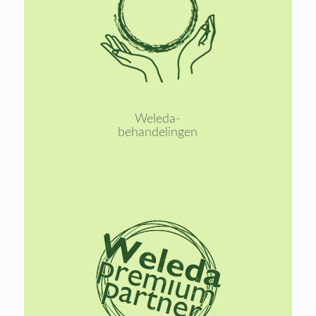
Lees
meer
Weleda-
behandelingen
Lees
meer