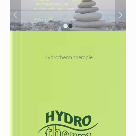
Traumaverwerking |
Weledabehandelingen
Volgende
sinds 2003
1
2
Hydrotherm therapie
Lees
meer