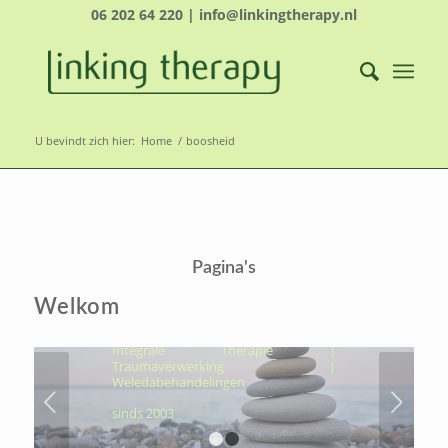
06 202 64 220 | info@linkingtherapy.nl
U bevindt zich hier:
Home
/
boosheid
LINKING THERAPY-
ÉCHT NAAR JOUW
Pagina's
KERN, OM VOLUIT TE
LEVEN
Welkom
Hydrothermtherapie | Cocooning |
Integrale Therapie |
Traumaverwerking |
Weledabehandelingen
Volgende
sinds 2003