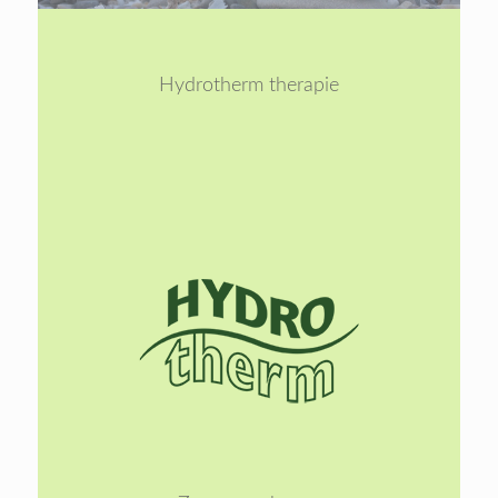
1
2
Hydrotherm therapie
Lees
meer