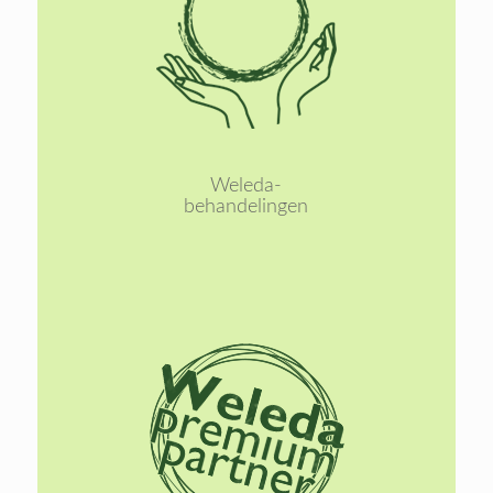
Lees
meer
Weleda-
behandelingen
Lees
meer