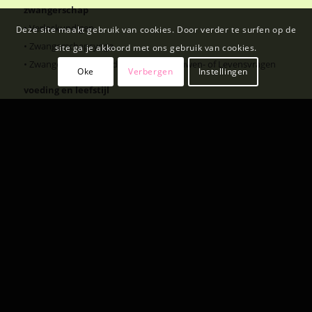
zwangerschap
•
Verloskundigen
Deze site maakt gebruik van cookies. Door verder te surfen op de
•
Zwangerschapsyoga
site ga je akkoord met ons gebruik van cookies.
•
Zwangerschap, Moederschap en Vrouwen- of Levensvragen
Oke
Verbergen
Instellingen
voeding en leefstijl
•
Leefstijl- en Voedingsadvies en Oncologie
•
Voedings- en Gewichtsconsulente
•
Electro-acupunctuur en bioresonantie
•
PUUR osteopathie
•
Studio Yoga Alkmaar
voor vrouwen
•
Retraite: Recover or Repeat
•
Vrouwencirkel