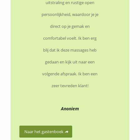
uitstraling en rustige open
persoonlijkheid, waardoor je je
Lisa
direct op je gemak en
comfortabel voelt. Ik ben erg
Naar het gastenboek
blij dat ik deze massages heb
/
6 AUGUSTUS 2014
DOOR
gedaan en kijk uit naar een
LINKINGBEAUTY.NL
volgende afspraak. Ik ben een
zeer tevreden klant!
Anoniem