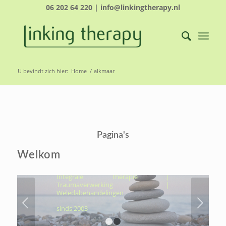
06 202 64 220 | info@linkingtherapy.nl
U bevindt zich hier:
Home
/
alkmaar
LINKING THERAPY-
ÉCHT NAAR JOUW
Pagina's
KERN, OM VOLUIT TE
LEVEN
Welkom
Hydrothermtherapie | Cocooning |
Integrale Therapie |
Traumaverwerking |
Weledabehandelingen
Volgende
sinds 2003