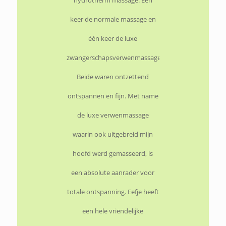
‘reset’ en koos voor Cocooning
hydrotherm massage. Eén
keer de normale massage en
bij Eefje.
één keer de luxe
Wat een weldaad! Deze zachte
zwangerschapsverwenmassage.
manier van masseren met
Beide waren ontzettend
overvloedige, specifiek voor
ontspannen en fijn. Met name
mij gekozen combinatie van
de luxe verwenmassage
oliën en dan ingepakt worden
waarin ook uitgebreid mijn
in warme omhullende
hoofd werd gemasseerd, is
flanellen lakens en wollen
een absolute aanrader voor
dekens. Het heeft absoluut
totale ontspanning. Eefje heeft
een helende werking, echt een
een hele vriendelijke
aanrader!