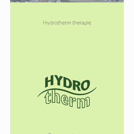
1
2
Hydrotherm therapie
Lees
meer