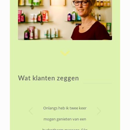
Wat klanten zeggen
Volgende
Onlangs heb ik twee keer
Na een lange stressvolle
periode was ik toe aan een
mogen genieten van een