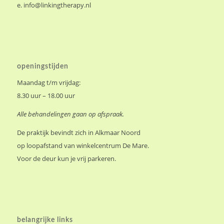
Voor de deur kun je vrij parkeren.
belangrijke links
zwangerschap
•
Verloskundigen
•
Zwangerschapsyoga
•
Zwangerschap, Moederschap en Vrouwen- of Levensvragen
voeding en leefstijl
•
Leefstijl- en Voedingsadvies en Oncologie
•
Voedings- en Gewichtsconsulente
•
Electro-acupunctuur en bioresonantie
•
PUUR osteopathie
•
Studio Yoga Alkmaar