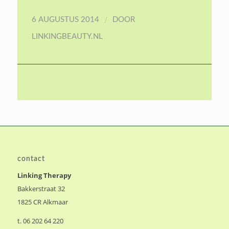
contact
Linking Therapy
Bakkerstraat 32
1825 CR Alkmaar
t. 06 202 64 220
e.
info@linkingtherapy.nl
openingstijden
Maandag t/m vrijdag:
8.30 uur – 18.00 uur
Alle behandelingen gaan op afspraak.
De praktijk bevindt zich in Alkmaar Noord
op loopafstand van winkelcentrum De Mare.