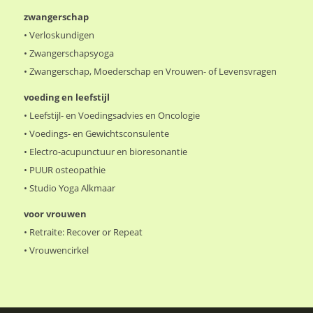
voor vrouwen
•
Retraite: Recover or Repeat
•
Vrouwencirkel
© Copyright - Linking Therapy 2003 - 2022 | Website: Munt Media |
Fotocredit: Vincent Pandelaar
Algemene Voorwaarden & Disclaimer
Afspraak annuleren – Afspraak vergeten – No Show
Contact