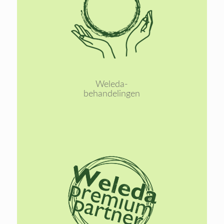
Lees
meer
Weleda-
behandelingen
Lees
meer