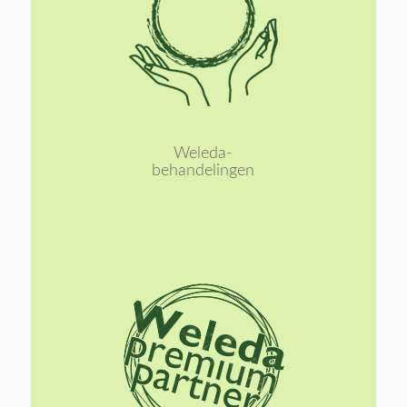
Lees
meer
Weleda-
behandelingen
Lees
meer