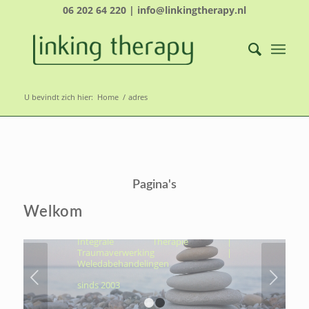
06 202 64 220 | info@linkingtherapy.nl
U bevindt zich hier:
Home
/
adres
LINKING THERAPY-
ÉCHT NAAR JOUW
Pagina's
KERN, OM VOLUIT TE
LEVEN
Welkom
Hydrothermtherapie | Cocooning |
Integrale Therapie |
Traumaverwerking |
Weledabehandelingen
Volgende
sinds 2003