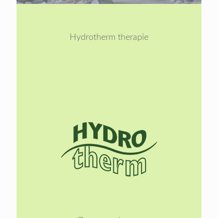
1
2
Hydrotherm therapie
Lees
meer