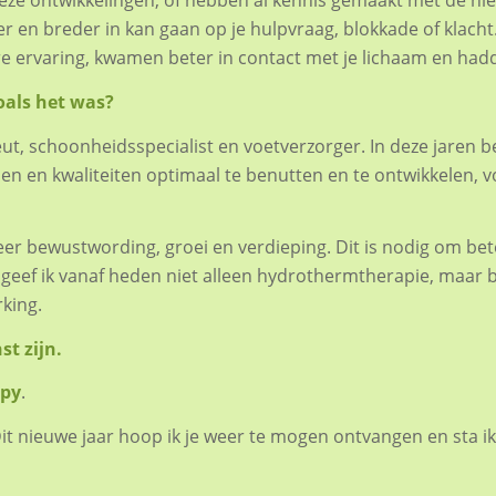
eze ontwikkelingen, of hebben al kennis gemaakt met de nie
er en breder in kan gaan op je hulpvraag, blokkade of klach
re ervaring, kwamen beter in contact met je lichaam en hadd
als het was?
ut, schoonheidsspecialist en voetverzorger. In deze jaren 
n en kwaliteiten optimaal te benutten en te ontwikkelen, v
eer bewustwording, groei en verdieping. Dit is nodig om bet
eef ik vanaf heden niet alleen hydrothermtherapie, maar bie
king.
st zijn.
apy
.
it nieuwe jaar hoop ik je weer te mogen ontvangen en sta i