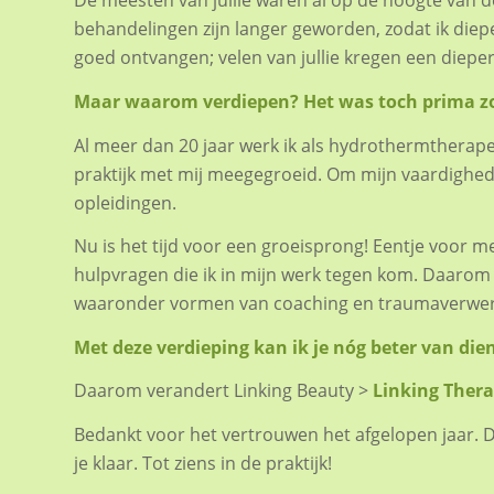
De meesten van jullie waren al op de hoogte van d
behandelingen zijn langer geworden, zodat ik diep
goed ontvangen; velen van jullie kregen een diepe
Maar waarom verdiepen? Het was toch prima zo
Al meer dan 20 jaar werk ik als hydrothermtherape
praktijk met mij meegegroeid. Om mijn vaardighede
opleidingen.
Nu is het tijd voor een groeisprong! Eentje voor m
hulpvragen die ik in mijn werk tegen kom. Daarom g
waaronder vormen van coaching en traumaverwer
Met deze verdieping kan ik je nóg beter van dien
Daarom verandert Linking Beauty >
Linking Ther
Bedankt voor het vertrouwen het afgelopen jaar. D
je klaar. Tot ziens in de praktijk!